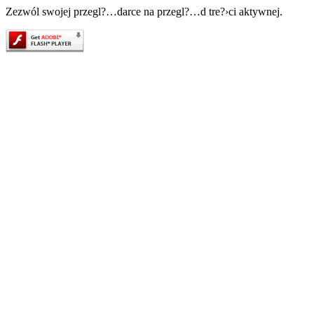
Zezwól swojej przegl?…darce na przegl?…d tre?›ci aktywnej.