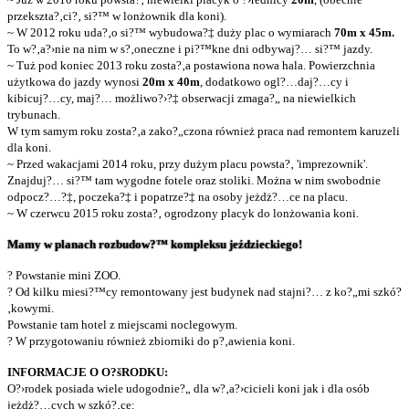
przekszta?‚ci?‚ si?™ w lonżownik dla koni).
~ W 2012 roku uda?‚o si?™ wybudowa?‡ duży plac o wymiarach
70m x 45m.
To w?‚a?›nie na nim w s?‚oneczne i pi?™kne dni odbywaj?… si?™ jazdy.
~ Tuż pod koniec 2013 roku zosta?‚a postawiona nowa hala. Powierzchnia
użytkowa do jazdy wynosi
20m x 40m
, dodatkowo ogl?…daj?…cy i
kibicuj?…cy, maj?… możliwo?›?‡ obserwacji zmaga?„ na niewielkich
trybunach.
W tym samym roku zosta?‚a zako?„czona również praca nad remontem karuzeli
dla koni.
~ Przed wakacjami 2014 roku, przy dużym placu powsta?‚ 'imprezownik'.
Znajduj?… si?™ tam wygodne fotele oraz stoliki. Można w nim swobodnie
odpocz?…?‡, poczeka?‡ i popatrze?‡ na osoby jeżdż?…ce na placu.
~ W czerwcu 2015 roku zosta?‚ ogrodzony placyk do lonżowania koni.
Mamy w planach rozbudow?™ kompleksu jeździeckiego!
? Powstanie mini ZOO.
? Od kilku miesi?™cy remontowany jest budynek nad stajni?… z ko?„mi szkó?
‚kowymi.
Powstanie tam hotel z miejscami noclegowym.
? W przygotowaniu również zbiorniki do p?‚awienia koni.
INFORMACJE O O?šRODKU:
O?›rodek posiada wiele udogodnie?„ dla w?‚a?›cicieli koni jak i dla osób
jeżdż?…cych w szkó?‚ce: