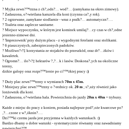
? Myjka zewn?™trzna z ch?‚odn?… wod?… (zamykana na okres zimowy).
? Zadaszona, o?›wietlana karuzela dla koni (czynna ca?‚y rok).
? 2 ogrzewane, zamykane siodlarnie - wraz z pralk?… automatyczn?….
? Toaleta oraz zaplecze sanitarne.
? Miejsce wypoczynku, w którym jest kominek umilaj?…cy czas w ch?‚odne
jesienno-zimowe dni.
? 'Imprezownik' przy dużym placu - z wygodnymi fotelami oraz stolikami.
? 6 piaszczystych, zabezpieczonych padoków.
? Możliwo?›?‡ korzystania ze stojaków do przeszkód, oraz dr?…żków i
kawaletek.
? Ogromn?… ilo?›?‡ hektarów ?‚?…k i lasów. Doskona?‚ych na okoliczne
tereny,
dzikie galopy oraz rozpr?™żenie po ci?™żkiej pracy
:)
? Duży plac zewn?™trzny o wymiarach
70m x 45m.
? Mniejszy plac zewn?™trzny o ?›rednicy ok.
20 m
; s?‚uży również jako
lonżownik dla koni.
? Zadaszona, o?›wietlana hala. Powierzchnia do jazdy
20m x 40m
+ trybuny.
Każde z miejsc do pracy z koniem, posiada najlepsze pod?‚oże kwarcowe po?
‚?…czone z w?‚óknin?….
Dzi?™ki czemu jazda jest przyjemna w każdych warunkach.
:)
Bardzo dbamy o dobre warunki - systematycznie równamy oraz nawadniamy
nawierzchni?™.