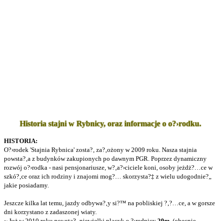
Historia stajni w Rybnicy, oraz informacje o o?›rodku.
HISTORIA:
O?›rodek 'Stajnia Rybnica' zosta?‚ za?‚ożony w 2009 roku. Nasza stajnia
powsta?‚a z budynków zakupionych po dawnym PGR. Poprzez dynamiczny
rozwój o?›rodka - nasi pensjonariusze, w?‚a?›ciciele koni, osoby jeżdż?…ce w
szkó?‚ce oraz ich rodziny i znajomi mog?… skorzysta?‡ z wielu udogodnie?„
jakie posiadamy.
Jeszcze kilka lat temu, jazdy odbywa?‚y si?™ na pobliskiej ?‚?…ce, a w gorsze
dni korzystano z zadaszonej wiaty.
~ Już w 2010 roku powsta?‚ niewielki placyk o ?›rednicy
20m
, (obecnie