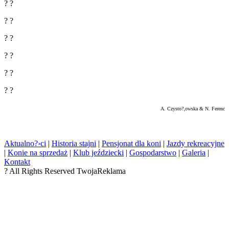
? ?
? ?
? ?
? ?
? ?
? ?
A. Czysto?‚owska & N. Ferenc
Aktualno?›ci
|
Historia stajni
|
Pensjonat dla koni
|
Jazdy rekreacyjne
|
Konie na sprzedaż
|
Klub jeździecki
|
Gospodarstwo
|
Galeria
|
Kontakt
? All Rights Reserved TwojaReklama