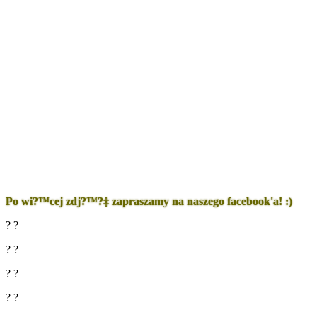
Po wi?™cej zdj?™?‡ zapraszamy na naszego facebook'a! :)
? ?
? ?
? ?
? ?